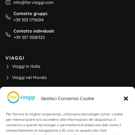
info@farviaggi.com
Contatto gruppi:
+39 333 1776014
Contatto individuali
:
+39 337 1008325
VIAGGI
Viaggi in Italia
Viaggi nel Mondo
Viaggi di Gruppo
Gestisci Consenso Cookie
Partenze da Rimini
Viaggi di Istruzione
Per fornire le migliori esperienze, utilizziamo tecnologie come i cookie
per memorizzare e/o accedere alle informazioni del dispositivo. Il
consenso a queste tecnologie ci permetterà di elaborare dati come il
comportamento di navigazione o ID unici su questo sito. Non
ALTRE INFO