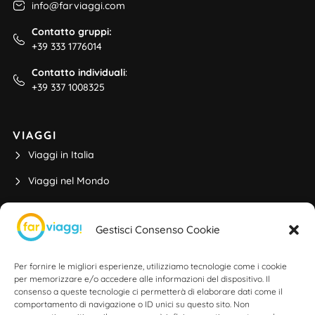
info@farviaggi.com
Contatto gruppi:
+39 333 1776014
Contatto individuali
:
+39 337 1008325
VIAGGI
Viaggi in Italia
Viaggi nel Mondo
Viaggi di Gruppo
Gestisci Consenso Cookie
Partenze da Rimini
Viaggi di Istruzione
Per fornire le migliori esperienze, utilizziamo tecnologie come i cookie
per memorizzare e/o accedere alle informazioni del dispositivo. Il
consenso a queste tecnologie ci permetterà di elaborare dati come il
comportamento di navigazione o ID unici su questo sito. Non
ALTRE INFO