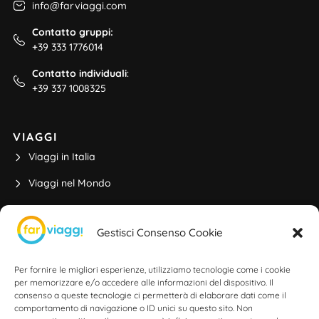
info@farviaggi.com
Contatto gruppi:
+39 333 1776014
Contatto individuali
:
+39 337 1008325
VIAGGI
Viaggi in Italia
Viaggi nel Mondo
Viaggi di Gruppo
Gestisci Consenso Cookie
Partenze da Rimini
Viaggi di Istruzione
Per fornire le migliori esperienze, utilizziamo tecnologie come i cookie
per memorizzare e/o accedere alle informazioni del dispositivo. Il
consenso a queste tecnologie ci permetterà di elaborare dati come il
comportamento di navigazione o ID unici su questo sito. Non
ALTRE INFO