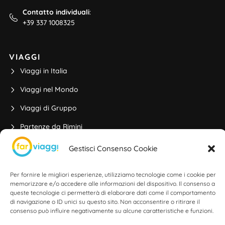
Contatto individuali
:
+39 337 1008325
VIAGGI
Viaggi in Italia
Viaggi nel Mondo
Viaggi di Gruppo
Partenze da Rimini
Viaggi di Istruzione
Gestisci Consenso Cookie
Per fornire le migliori esperienze, utilizziamo tecnologie come i cookie per
ALTRE INFO
memorizzare e/o accedere alle informazioni del dispositivo. Il consenso a
queste tecnologie ci permetterà di elaborare dati come il comportamento
Viaggi di Nozze
di navigazione o ID unici su questo sito. Non acconsentire o ritirare il
consenso può influire negativamente su alcune caratteristiche e funzioni.
Incoming